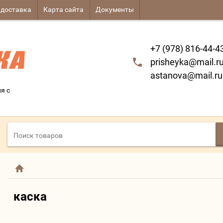
 доставка
Карта сайта
Документы
+7 (978) 816-44-4
prisheyka@mail.r
astanova@mail.ru
я с
каска