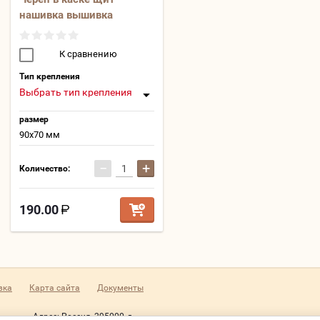
нашивка вышивка
К сравнению
Тип крепления
Выбрать тип крепления
размер
90х70 мм
−
+
Количество:
190.00
вка
Карта сайта
Документы
Адрес:
Россия, 295000, г.