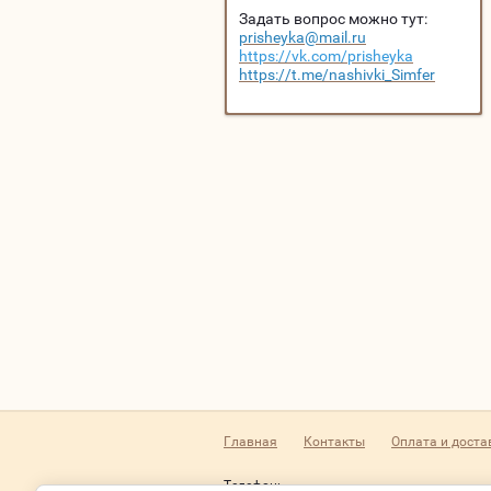
Задать вопрос можно тут:
prisheyka@mail.ru
https://vk.com/prisheyka
https://t.me/nashivki_Simfer
Главная
Контакты
Оплата и доста
Телефон: