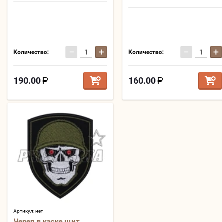
−
+
−
+
Количество:
Количество:
190.00
160.00
Артикул:
нет
Череп в каске щит